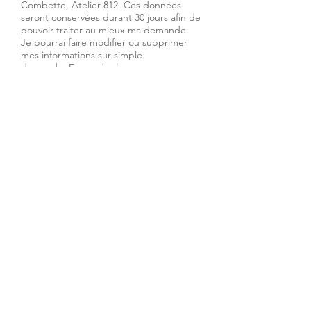
Combette, Atelier 812. Ces données
seront conservées durant 30 jours afin de
pouvoir traiter au mieux ma demande.
Je pourrai faire modifier ou supprimer
mes informations sur simple
demande.
En savoir plus
Vous préférez
de vive voix ?
Téléphonez-moi !
© Atelier 812, Aline Combette Graphiste à
Montbéliard ≡ 2022 ≡
Partenaires
≡
Mentions