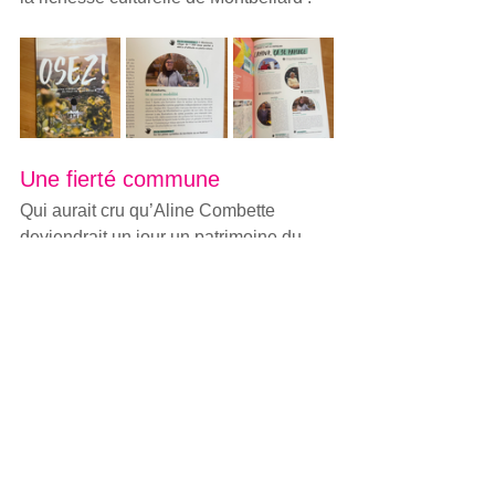
Une fierté commune
Qui aurait cru qu’Aline Combette 
deviendrait un jour un patrimoine du 
Pays de Montbéliard ? Cette réflexion 
amusante reflète bien ma fierté de 
participer à la mise en valeur de notre 
territoire !
Ce partenariat avec Pays de 
Montbéliard Tourisme, c’est surtout 
pour moi l’occasion de créer des liens, 
de s’amuser artistiquement et de 